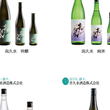
㐂久水 吟醸
㐂久水 純米