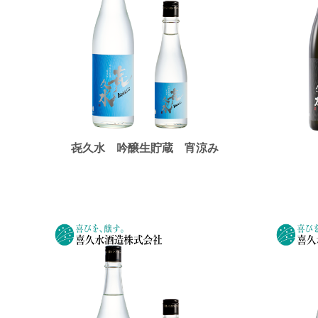
㐂久水 吟醸生貯蔵 宵涼み