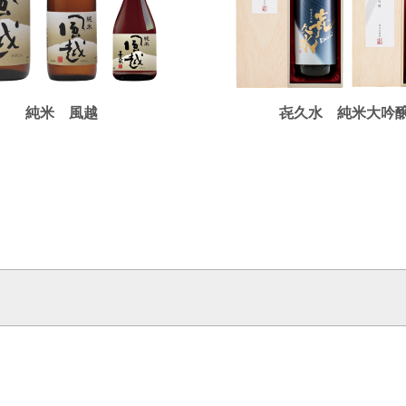
純米 風越
㐂久水 純米大吟