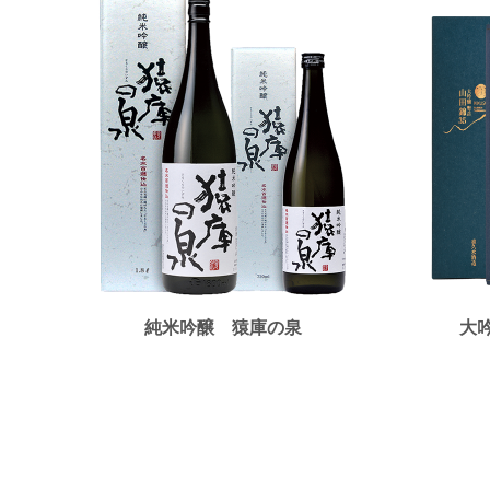
純米吟醸 猿庫の泉
大