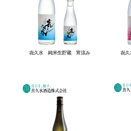
㐂久水 純米生貯蔵 宵涼み
㐂久