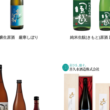
醸生原酒 厳寒しぼり
純米生酛(きもと)原酒 