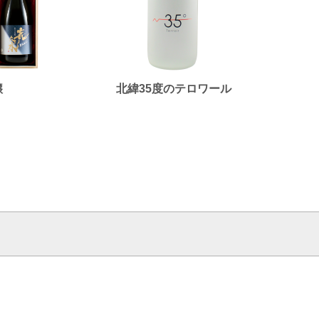
醸
北緯35度のテロワール