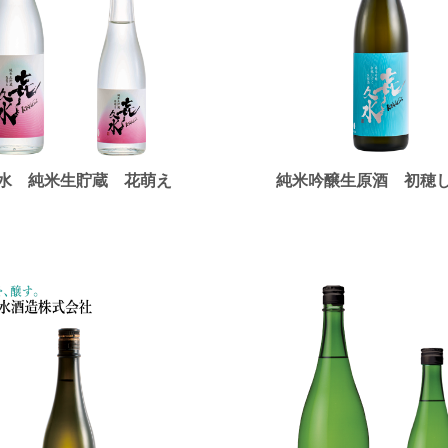
水 純米生貯蔵 花萌え
純米吟醸生原酒 初穂