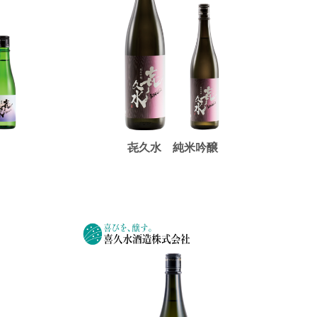
㐂久水 純米吟醸