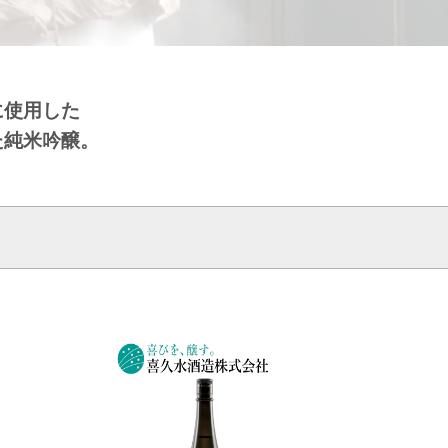
に使用した
た純米吟醸。