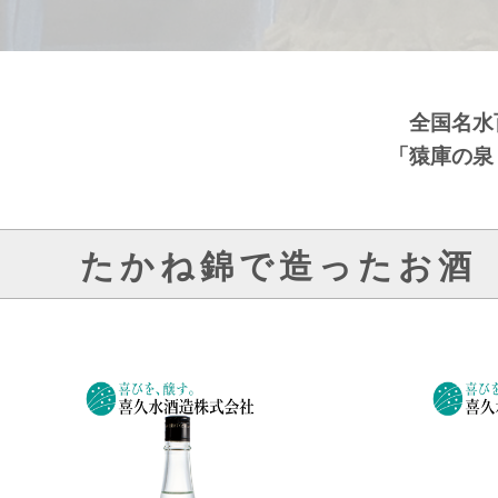
全国名水
「猿庫の泉
たかね錦で造ったお酒