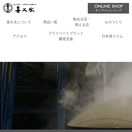
ONLINE SHOP
オンラインショップ
飲める店・
喜久水について
商品一覧
ものづくり
買える店
プライベートブランド
アクセス
日本酒コラム
醸造支援