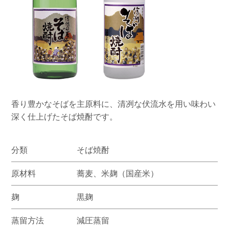
香り豊かなそばを主原料に、清冽な伏流水を用い味わい
深く仕上げたそば焼酎です。
分類
そば焼酎
原材料
蕎麦、米麹（国産米）
麹
黒麹
蒸留方法
減圧蒸留