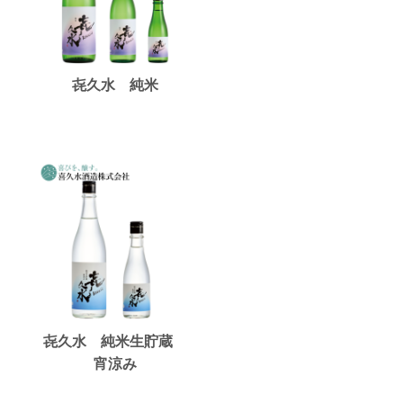
㐂久水 純米
㐂久水 純米生貯蔵
宵涼み