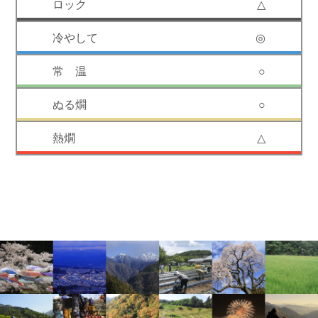
△
◎
○
○
△