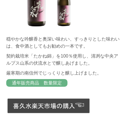
穏やかな吟醸香と奥深い味わい、すっきりとした味わい
は、食中酒としてもお勧めの一本です。
契約栽培米「たかね錦」を100％使用し、清冽な中央ア
ルプス山系の伏流水とで醸しあげました。
厳寒期の南信州でじっくりと醸し上げました。
通年販売商品 数量限定