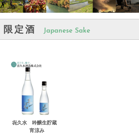
限定酒
Japanese Sake
㐂久水 吟醸生貯蔵
宵涼み