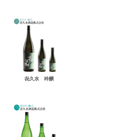
㐂久水 吟醸