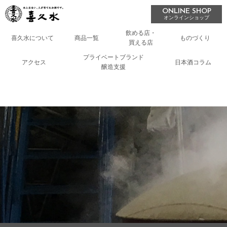
ONLINE SHOP
オンラインショップ
飲める店・
喜久水について
商品一覧
ものづくり
買える店
プライベートブランド
アクセス
日本酒コラム
醸造支援