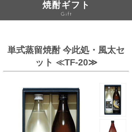
焼酎ギフト
Gift
単式蒸留焼酎 今此処・風太セ
ット ≪TF-20≫