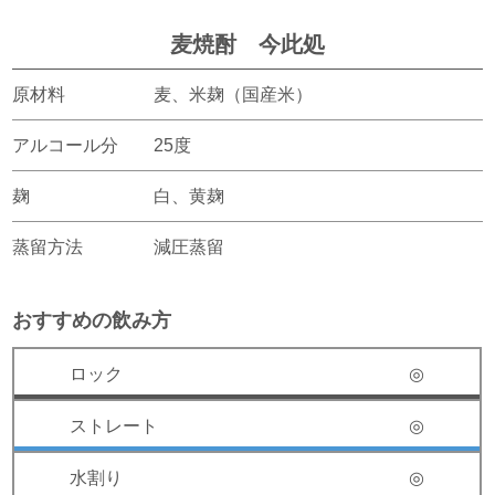
麦焼酎 今此処
原材料
麦、米麹（国産米）
アルコール分
25度
麹
白、黄麹
蒸留方法
減圧蒸留
おすすめの飲み方
◎
◎
◎