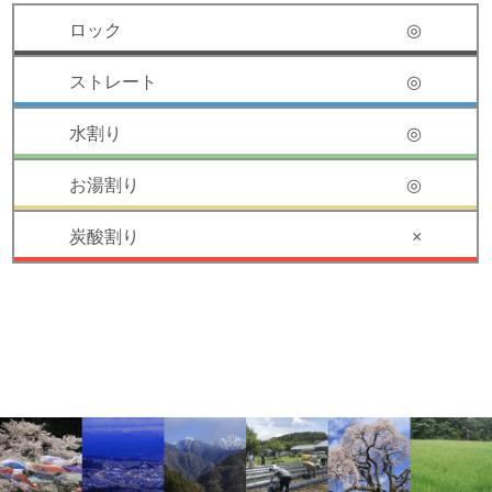
◎
◎
◎
◎
×