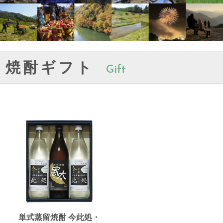
焼酎ギフト
Gift
単式蒸留焼酎 今此処・