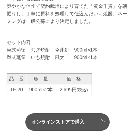
爽やかな信州で契約栽培により育てた「黄金千貫」を朝
掘りし、丁寧に原料を処理して仕込んだいも焼酎。ネー
ミングは一般公募により決定しました。
セット内容
単式蒸留 むぎ焼酎 今此処 900ml×1本
単式蒸留 いも焼酎 風太 900ml×1本
品 番
容 量
価 格
TF-20
900ml×2本
2,695円
(税込)
オンラインストアで購入