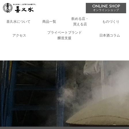
ONLINE SHOP
オンラインショップ
飲める店・
喜久水について
商品一覧
ものづくり
買える店
プライベートブランド
アクセス
日本酒コラム
醸造支援