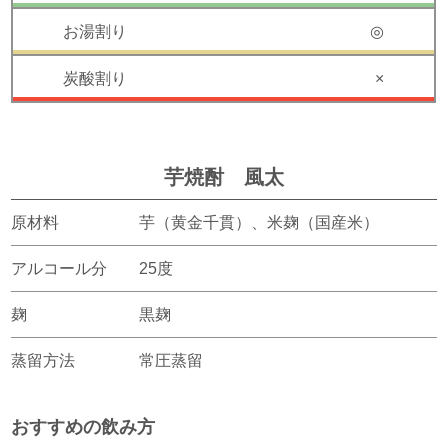
◎
×
芋焼酎 風太
原材料
芋（黄金千貫）、米麹（国産米）
アルコール分
25度
麹
黒麹
蒸留方法
常圧蒸留
おすすめの飲み方