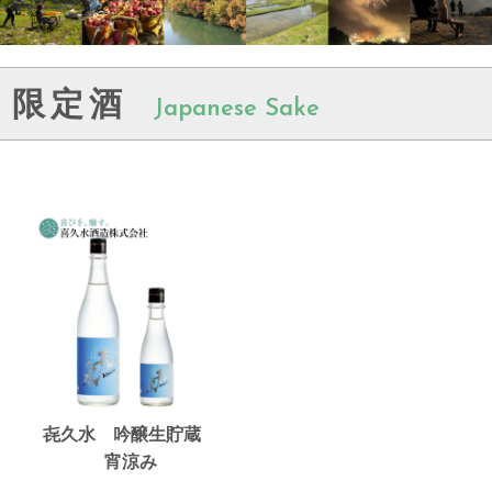
限定酒
Japanese Sake
㐂久水 吟醸生貯蔵
宵涼み