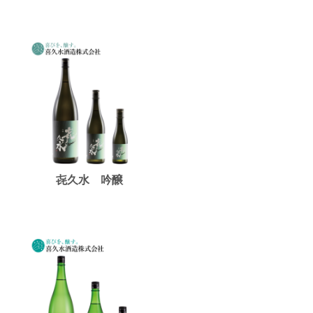
㐂久水 吟醸