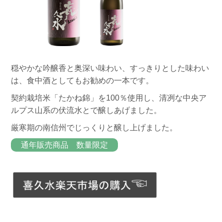
穏やかな吟醸香と奥深い味わい、すっきりとした味わい
は、食中酒としてもお勧めの一本です。
契約栽培米「たかね錦」を100％使用し、清冽な中央ア
ルプス山系の伏流水とで醸しあげました。
厳寒期の南信州でじっくりと醸し上げました。
通年販売商品 数量限定