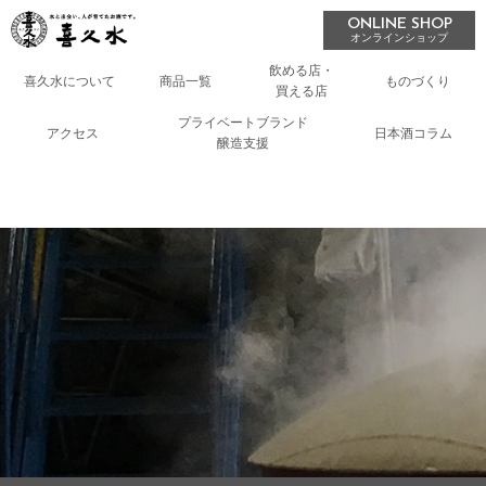
ONLINE SHOP
オンラインショップ
飲める店・
喜久水について
商品一覧
ものづくり
買える店
プライベートブランド
アクセス
日本酒コラム
醸造支援