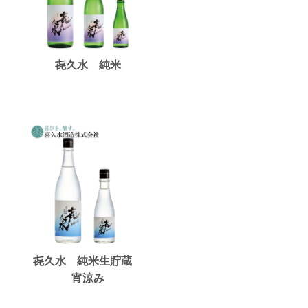
㐂久水 純米
㐂久水 純米生貯蔵
宵涼み