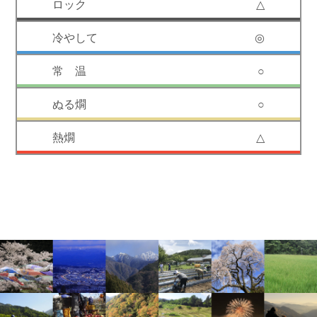
△
◎
○
○
△