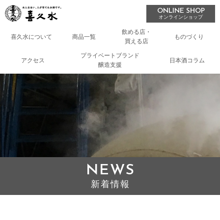
ONLINE SHOP
オンラインショップ
飲める店・
喜久水について
商品一覧
ものづくり
買える店
プライベートブランド
アクセス
日本酒コラム
醸造支援
NEWS
新着情報